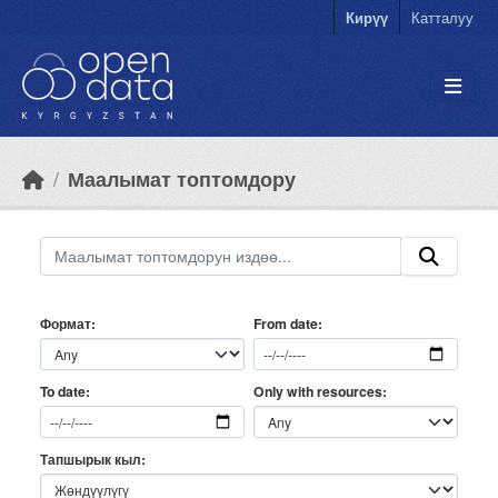
Skip to main content
Кирүү
Катталуу
Маалымат топтомдору
Формат
From date
Only with resources
To date
Тапшырык кыл