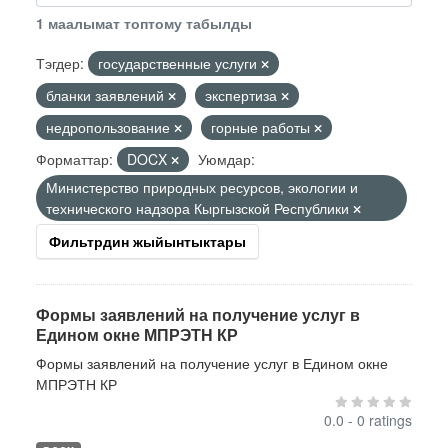
1 маалымат топтому табылды
Тэгдер:
государственные услуги
бланки заявлений
экспертиза
недропользование
горные работы
Форматтар:
DOCX
Уюмдар:
Министерство природных ресурсов, экологии и
технического надзора Кыргызской Республики
Фильтрдин жыйынтыктары
Формы заявлений на получение услуг в
Едином окне МПРЭТН КР
Формы заявлений на получение услуг в Едином окне
МПРЭТН КР
0.0 - 0 ratings