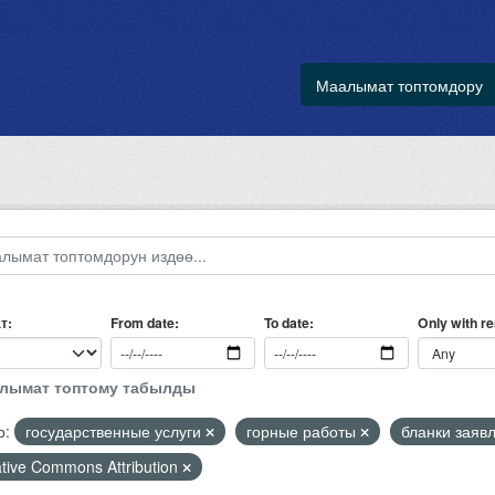
Маалымат топтомдору
т
Only with r
From date
To date
алымат топтому табылды
р:
государственные услуги
горные работы
бланки заяв
tive Commons Attribution