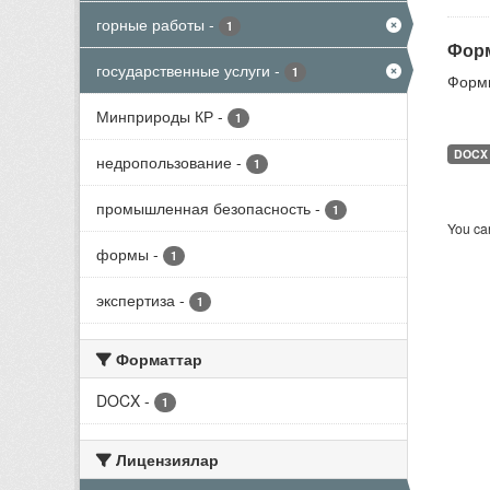
горные работы
-
1
Форм
государственные услуги
-
1
Формы
Минприроды КР
-
1
DOCX
недропользование
-
1
промышленная безопасность
-
1
You can
формы
-
1
экспертиза
-
1
Форматтар
DOCX
-
1
Лицензиялар