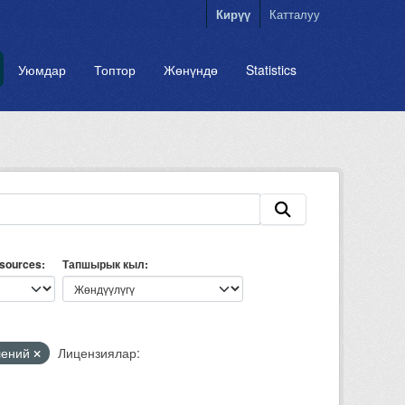
Кирүү
Катталуу
Уюмдар
Топтор
Жөнүндө
Statistics
esources
Тапшырык кыл
лений
Лицензиялар: