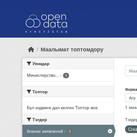
Skip to main content
Маалымат топтомдору
Уюмдар
Министерство...
-
1
Форма
Топтор
1 ма
Бул издөөгө дал келген Топтор жок
Тэгдер
Тэгде
Crea
бланки заявлений
-
1