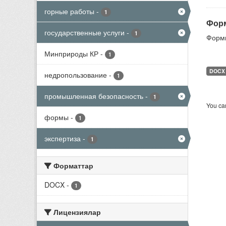
горные работы
-
1
Форм
государственные услуги
-
1
Формы
Минприроды КР
-
1
DOCX
недропользование
-
1
промышленная безопасность
-
1
You can
формы
-
1
экспертиза
-
1
Форматтар
DOCX
-
1
Лицензиялар