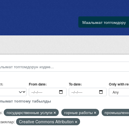
Маалымат топтомдору
т
Only with r
From date
To date
алымат топтому табылды
р:
государственные услуги
горные работы
промышленн
зиялар:
Creative Commons Attribution