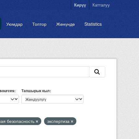
Кирүү
Катталуу
Уюмдар
Топтор
Жөнүндө
Statistics
esources
Тапшырык кыл
ая безопасность
экспертиза