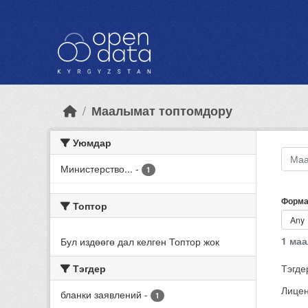
Skip to main content
Маалымат топтомдору
Уюмдар
Министерство...
-
1
Форма
Топтор
1 ма
Бул издөөгө дал келген Топтор жок
Тэгдер
Тэгде
Лицен
бланки заявлений
-
1