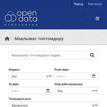
Skip to main content
Кирүү
Катталуу
Маалымат топтомдору
Формат
From date
Only with resources
To date
Тапшырык кыл