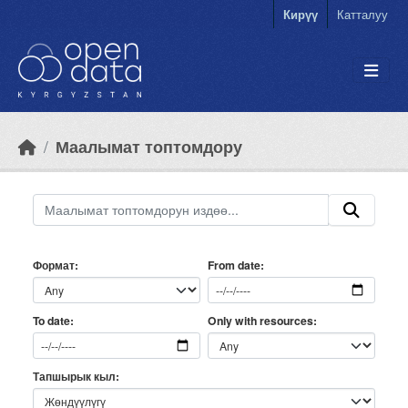
Skip to main content
Кирүү
Катталуу
Маалымат топтомдору
Формат
From date
Only with resources
To date
Тапшырык кыл