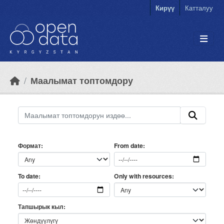
Skip to main content
Кирүү
Катталуу
Маалымат топтомдору
Формат
From date
Only with resources
To date
Тапшырык кыл