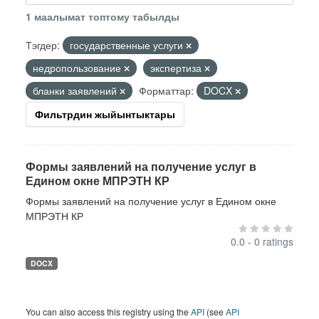
1 маалымат топтому табылды
Тэгдер:
государственные услуги
недропользование
экспертиза
бланки заявлений
Форматтар:
DOCX
Фильтрдин жыйынтыктары
Формы заявлений на получение услуг в
Едином окне МПРЭТН КР
Формы заявлений на получение услуг в Едином окне
МПРЭТН КР
0.0 - 0 ratings
DOCX
You can also access this registry using the
API
(see
API