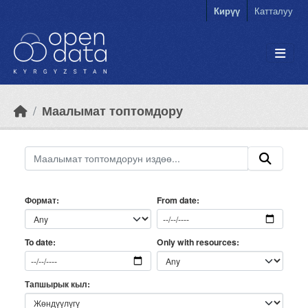
Skip to main content
Кирүү
Катталуу
Маалымат топтомдору
Формат
From date
Only with resources
To date
Тапшырык кыл