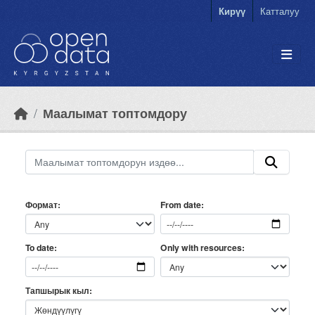
Skip to main content
Кирүү
Катталуу
Маалымат топтомдору
Формат
From date
Only with resources
To date
Тапшырык кыл