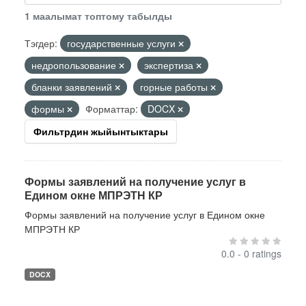
1 маалымат топтому табылды
Тэгдер:
государственные услуги
недропользование
экспертиза
бланки заявлений
горные работы
формы
Форматтар:
DOCX
Фильтрдин жыйынтыктары
Формы заявлений на получение услуг в
Едином окне МПРЭТН КР
Формы заявлений на получение услуг в Едином окне
МПРЭТН КР
0.0 - 0 ratings
DOCX