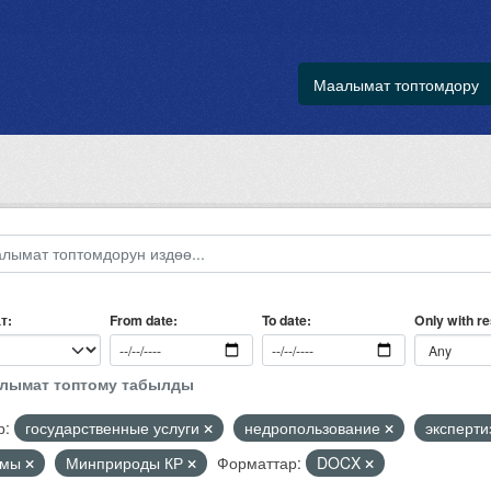
Маалымат топтомдору
т
Only with r
From date
To date
алымат топтому табылды
р:
государственные услуги
недропользование
эксперт
рмы
Минприроды КР
Форматтар:
DOCX