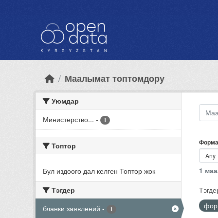
Skip to main content
Маалымат топтомдору
Уюмдар
Министерство...
-
1
Форма
Топтор
1 ма
Бул издөөгө дал келген Топтор жок
Тэгдер
Тэгде
фо
бланки заявлений
-
1