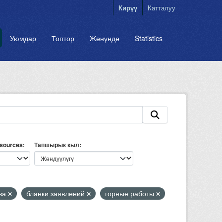
Кирүү
Катталуу
Уюмдар
Топтор
Жөнүндө
Statistics
esources
Тапшырык кыл
иза
бланки заявлений
горные работы