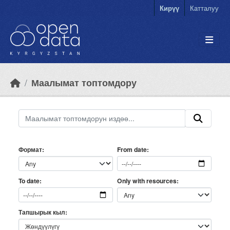
Skip to main content
Кирүү
Катталуу
Маалымат топтомдору
Формат
From date
Only with resources
To date
Тапшырык кыл