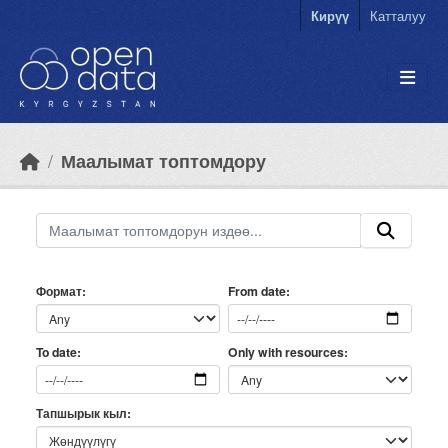
Skip to main content
Кирүү
Катталуу
Маалымат топтомдору
Формат
From date
Only with resources
To date
Тапшырык кыл