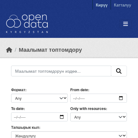
Skip to main content
Кирүү
Катталуу
Маалымат топтомдору
Формат
From date
Only with resources
To date
Тапшырык кыл