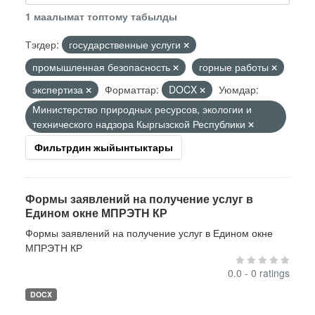
1 маалымат топтому табылды
Тэгдер:
государственные услуги
промышленная безопасность
горные работы
экспертиза
Форматтар:
DOCX
Уюмдар:
Министерство природных ресурсов, экологии и
технического надзора Кыргызской Республики
Фильтрдин жыйынтыктары
Формы заявлений на получение услуг в
Едином окне МПРЭТН КР
Формы заявлений на получение услуг в Едином окне
МПРЭТН КР
0.0 - 0 ratings
DOCX