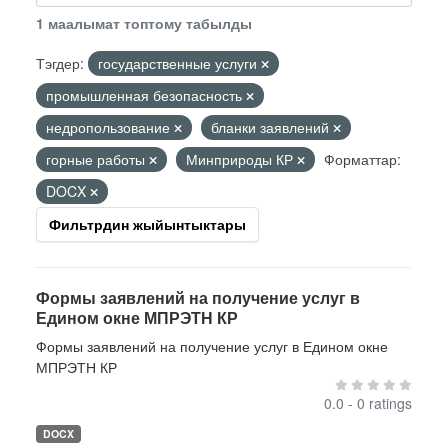
1 маалымат топтому табылды
Тэгдер:
государственные услуги
промышленная безопасность
недропользование
бланки заявлений
горные работы
Минприроды КР
Форматтар:
DOCX
Фильтрдин жыйынтыктары
Формы заявлений на получение услуг в
Едином окне МПРЭТН КР
Формы заявлений на получение услуг в Едином окне
МПРЭТН КР
0.0 - 0 ratings
DOCX