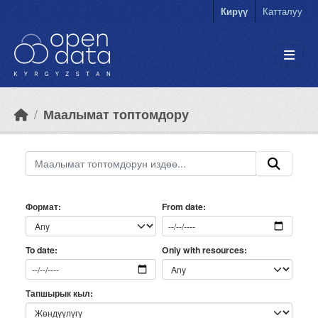
Skip to main content
Кирүү
Катталуу
Маалымат топтомдору
Формат
From date
Only with resources
To date
Тапшырык кыл