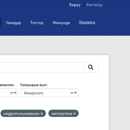
Кирүү
Катталуу
Уюмдар
Топтор
Жөнүндө
Statistics
esources
Тапшырык кыл
недропользование
экспертиза