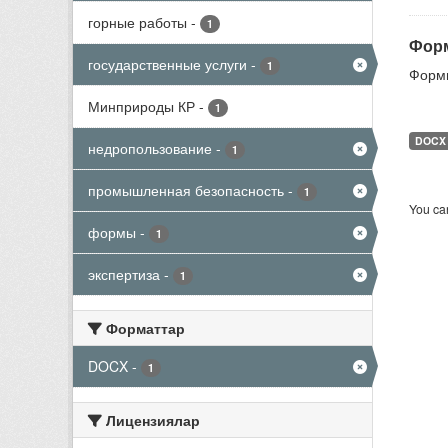
горные работы
-
1
Форм
государственные услуги
-
1
Формы
Минприроды КР
-
1
DOCX
недропользование
-
1
промышленная безопасность
-
1
You can
формы
-
1
экспертиза
-
1
Форматтар
DOCX
-
1
Лицензиялар