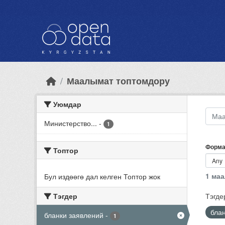
Skip to main content
Маалымат топтомдору
Уюмдар
Министерство...
-
1
Форма
Топтор
1 ма
Бул издөөгө дал келген Топтор жок
Тэгдер
Тэгде
бла
бланки заявлений
-
1