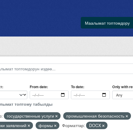
Маалымат топтомдору
т
Only with r
From date
To date
алымат топтому табылды
р:
государственные услуги
промышленная безопасность
нки заявлений
формы
Форматтар:
DOCX