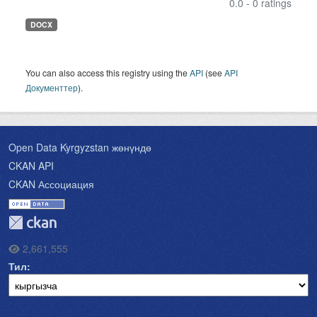
0.0 - 0 ratings
DOCX
You can also access this registry using the
API
(see
API
Документтер
).
Open Data Kyrgyzstan жөнүндө
CKAN API
CKAN Ассоциация
2,661,555
Тил