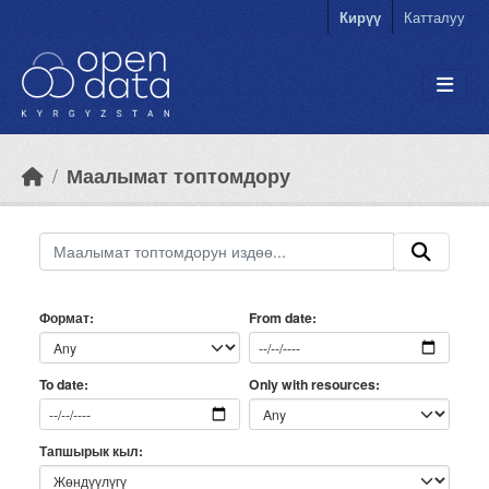
Skip to main content
Кирүү
Катталуу
Маалымат топтомдору
Формат
From date
Only with resources
To date
Тапшырык кыл