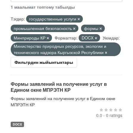
1 маалымат топтому табылды
Тэгдер:
государственные услуги
промышленная безопасность
формы
Минприроды КР
Форматтар:
DOCX
Уюмдар:
Министерство природных ресурсов, экологии и
технического надзора Кыргызской Республики
Фильтрдин жыйынтыктары
Формы заявлений на получение услуг в
Едином окне МПРЭТН КР
Формы заявлений на получение услуг в Едином окне
МПРЭТН КР
0.0 - 0 ratings
DOCX