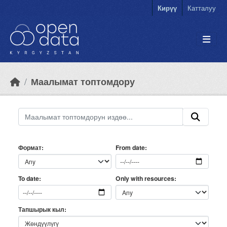
Skip to main content
Кирүү
Катталуу
Маалымат топтомдору
Формат
From date
Only with resources
To date
Тапшырык кыл