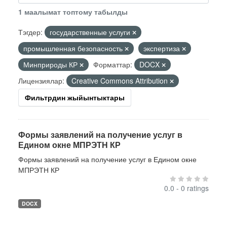
1 маалымат топтому табылды
Тэгдер:
государственные услуги
промышленная безопасность
экспертиза
Минприроды КР
Форматтар:
DOCX
Лицензиялар:
Creative Commons Attribution
Фильтрдин жыйынтыктары
Формы заявлений на получение услуг в
Едином окне МПРЭТН КР
Формы заявлений на получение услуг в Едином окне
МПРЭТН КР
0.0 - 0 ratings
DOCX