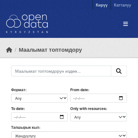
Skip to main content
Кирүү
Катталуу
Маалымат топтомдору
Формат
From date
Only with resources
To date
Тапшырык кыл