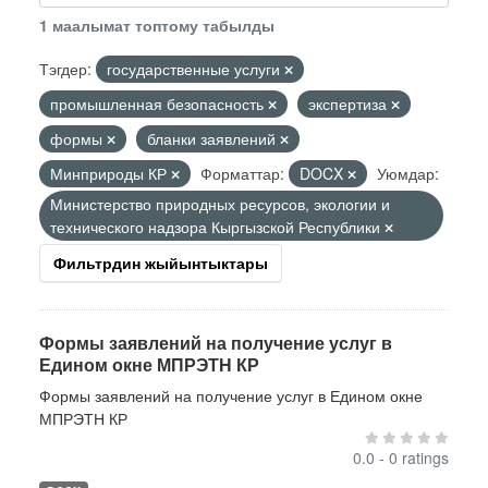
1 маалымат топтому табылды
Тэгдер:
государственные услуги
промышленная безопасность
экспертиза
формы
бланки заявлений
Минприроды КР
Форматтар:
DOCX
Уюмдар:
Министерство природных ресурсов, экологии и
технического надзора Кыргызской Республики
Фильтрдин жыйынтыктары
Формы заявлений на получение услуг в
Едином окне МПРЭТН КР
Формы заявлений на получение услуг в Едином окне
МПРЭТН КР
0.0 - 0 ratings