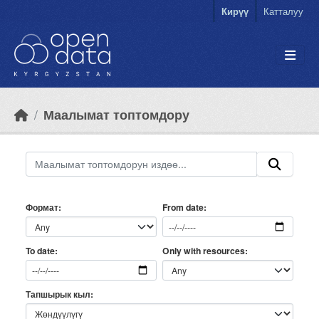
Skip to main content
Кирүү
Катталуу
Маалымат топтомдору
Формат
From date
Only with resources
To date
Тапшырык кыл