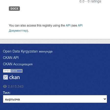
0.0 - 0 ratings
DOCX
You can also access this registry using the
API
(see
API
Документтер
).
Open Data Kyrgyzstan жөнүндө
CKAN API
CKAN Ассоциация
2,615,543
Тил