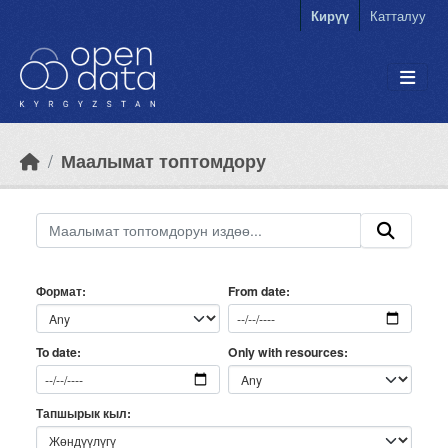
Skip to main content
Кирүү
Катталуу
Маалымат топтомдору
Формат
From date
Only with resources
To date
Тапшырык кыл