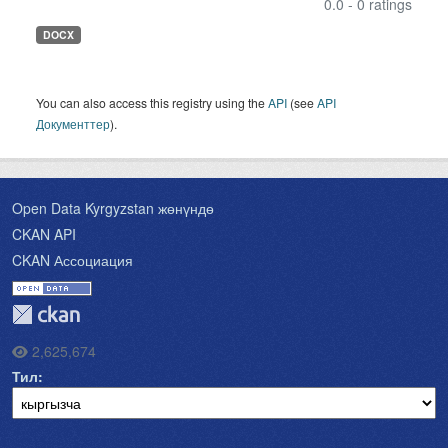
0.0 - 0 ratings
DOCX
You can also access this registry using the
API
(see
API
Документтер
).
Open Data Kyrgyzstan жөнүндө
CKAN API
CKAN Ассоциация
2,625,674
Тил