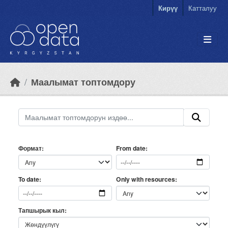
Skip to main content
Кирүү
Катталуу
Маалымат топтомдору
Формат
From date
Only with resources
To date
Тапшырык кыл