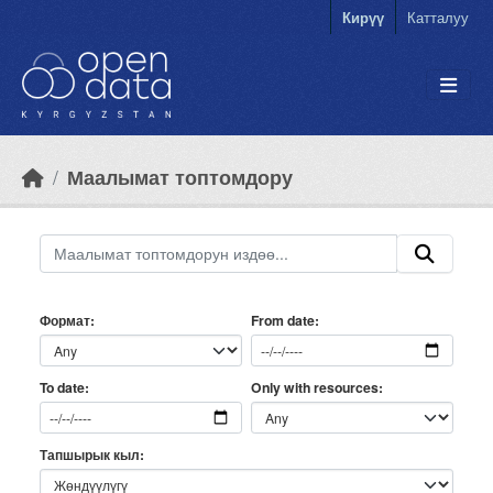
Skip to main content
Кирүү
Катталуу
Маалымат топтомдору
Формат
From date
Only with resources
To date
Тапшырык кыл