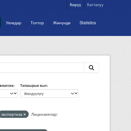
Кирүү
Катталуу
Уюмдар
Топтор
Жөнүндө
Statistics
esources
Тапшырык кыл
экспертиза
Лицензиялар: