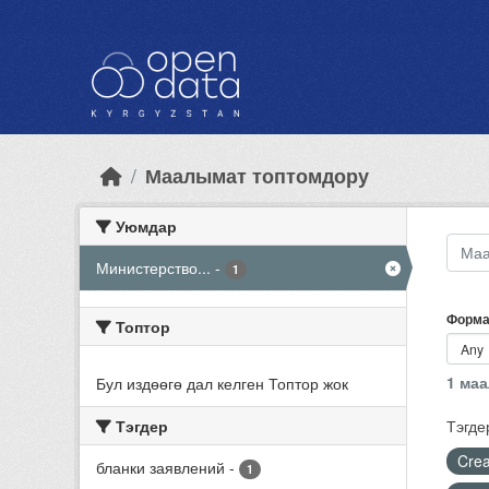
Skip to main content
Маалымат топтомдору
Уюмдар
Министерство...
-
1
Форма
Топтор
1 ма
Бул издөөгө дал келген Топтор жок
Тэгдер
Тэгде
Crea
бланки заявлений
-
1