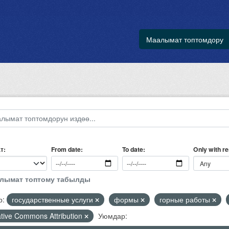
Маалымат топтомдору
т
Only with r
From date
To date
алымат топтому табылды
р:
государственные услуги
формы
горные работы
tive Commons Attribution
Уюмдар: