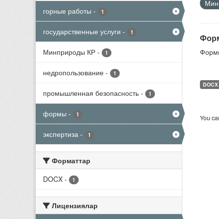
Мини
горные работы
-
1
государственные услуги
-
1
Форм
Минприроды КР
-
Формы
1
недропользование
-
1
DOCX
промышленная безопасность
-
1
формы
-
1
You can
экспертиза
-
1
Форматтар
DOCX
-
1
Лицензиялар