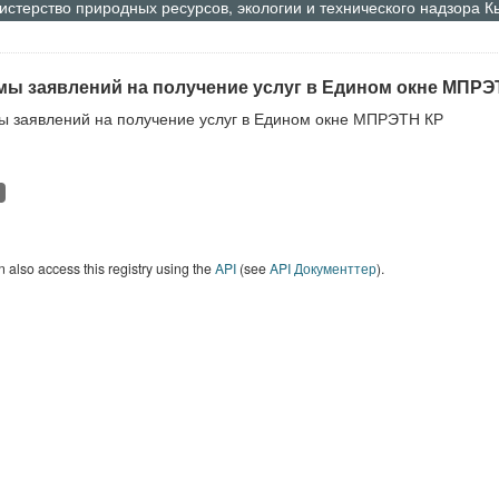
стерство природных ресурсов, экологии и технического надзора 
ы заявлений на получение услуг в Едином окне МПРЭ
 заявлений на получение услуг в Едином окне МПРЭТН КР
 also access this registry using the
API
(see
API Документтер
).