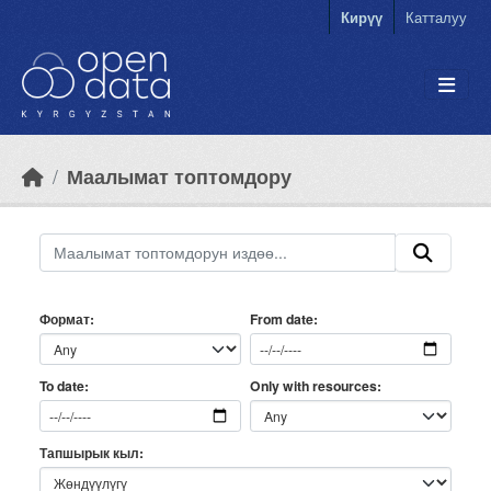
Skip to main content
Кирүү
Катталуу
Маалымат топтомдору
Формат
From date
Only with resources
To date
Тапшырык кыл