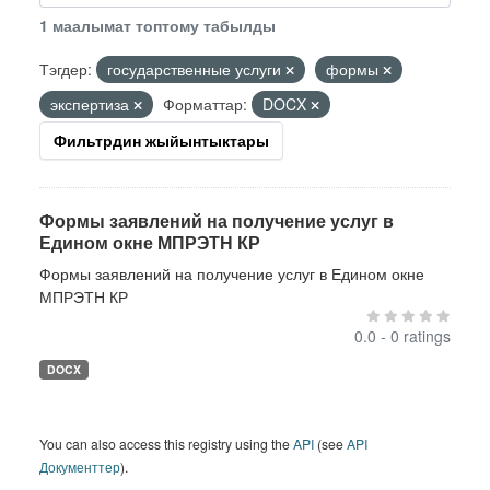
1 маалымат топтому табылды
Тэгдер:
государственные услуги
формы
экспертиза
Форматтар:
DOCX
Фильтрдин жыйынтыктары
Формы заявлений на получение услуг в
Едином окне МПРЭТН КР
Формы заявлений на получение услуг в Едином окне
МПРЭТН КР
0.0 - 0 ratings
DOCX
You can also access this registry using the
API
(see
API
Документтер
).