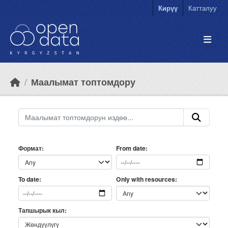
Skip to main content
Кирүү
Катталуу
Маалымат топтомдору
Формат
From date
Only with resources
To date
Тапшырык кыл