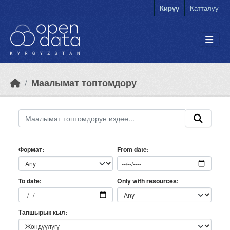
Skip to main content
Кирүү
Катталуу
Маалымат топтомдору
Формат
From date
Only with resources
To date
Тапшырык кыл