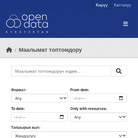
Skip to main content
Кирүү
Катталуу
Маалымат топтомдору
Формат
From date
Only with resources
To date
Тапшырык кыл