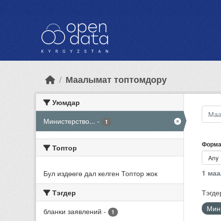
Skip to main content
Маалымат топтомдору
Уюмдар
Министерство...
-
1
Форма
Топтор
1 ма
Бул издөөгө дал келген Топтор жок
Тэгдер
Тэгде
Мини
бланки заявлений
-
1