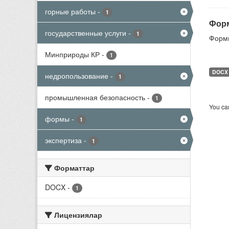
горные работы
-
1
Форм
государственные услуги
-
1
Формы
Минприроды КР
-
1
DOCX
недропользование
-
1
промышленная безопасность
-
1
You can
формы
-
1
экспертиза
-
1
Форматтар
DOCX
-
1
Лицензиялар