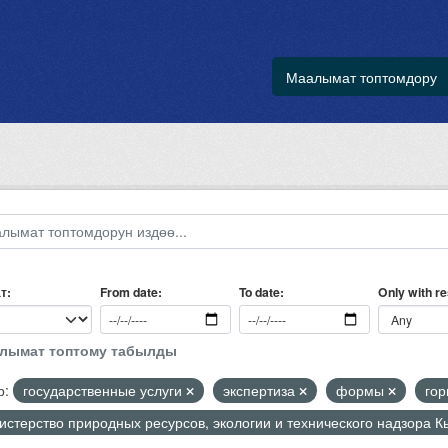
Маалымат топтомдору
т
Only with r
From date
To date
алымат топтому табылды
р:
государственные услуги
экспертиза
формы
го
стерство природных ресурсов, экологии и технического надзора 