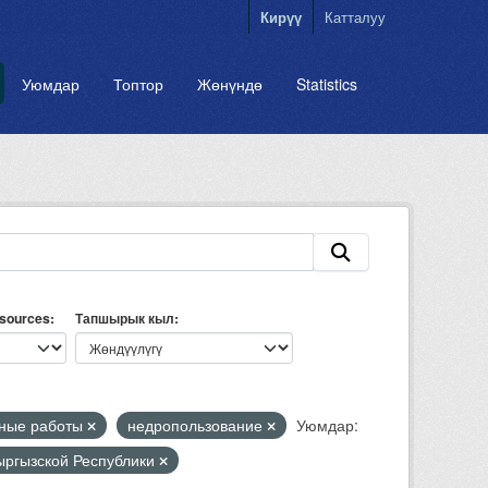
Кирүү
Катталуу
Уюмдар
Топтор
Жөнүндө
Statistics
esources
Тапшырык кыл
рные работы
недропользование
Уюмдар:
Кыргызской Республики