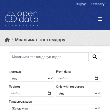
Skip to main content
Кирүү
Катталуу
Маалымат топтомдору
Формат
From date
Only with resources
To date
Тапшырык кыл