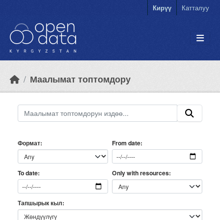
Skip to main content
Кирүү
Катталуу
Маалымат топтомдору
Формат
From date
Only with resources
To date
Тапшырык кыл