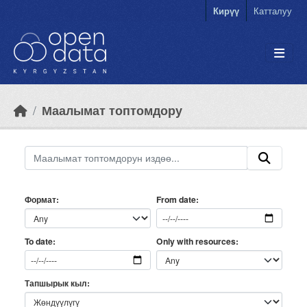
Skip to main content
Кирүү
Катталуу
Маалымат топтомдору
Формат
From date
Only with resources
To date
Тапшырык кыл