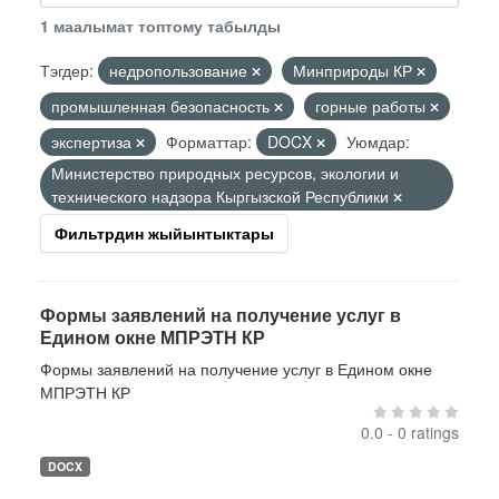
1 маалымат топтому табылды
Тэгдер:
недропользование
Минприроды КР
промышленная безопасность
горные работы
экспертиза
Форматтар:
DOCX
Уюмдар:
Министерство природных ресурсов, экологии и
технического надзора Кыргызской Республики
Фильтрдин жыйынтыктары
Формы заявлений на получение услуг в
Едином окне МПРЭТН КР
Формы заявлений на получение услуг в Едином окне
МПРЭТН КР
0.0 - 0 ratings
DOCX