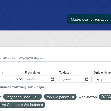
Маалымат топтомдору
т
Only with r
From date
To date
алымат топтому табылды
р:
недропользование
горные работы
Форматтар:
DOC
tive Commons Attribution