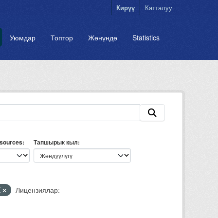
Кирүү
Катталуу
Уюмдар
Топтор
Жөнүндө
Statistics
esources
Тапшырык кыл
X
Лицензиялар: