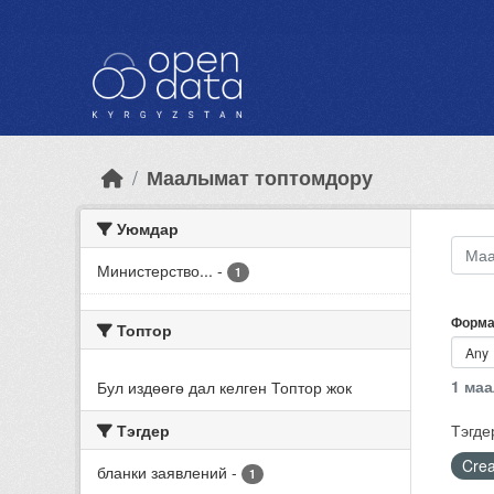
Skip to main content
Маалымат топтомдору
Уюмдар
Министерство...
-
1
Форма
Топтор
1 ма
Бул издөөгө дал келген Топтор жок
Тэгдер
Тэгде
Crea
бланки заявлений
-
1