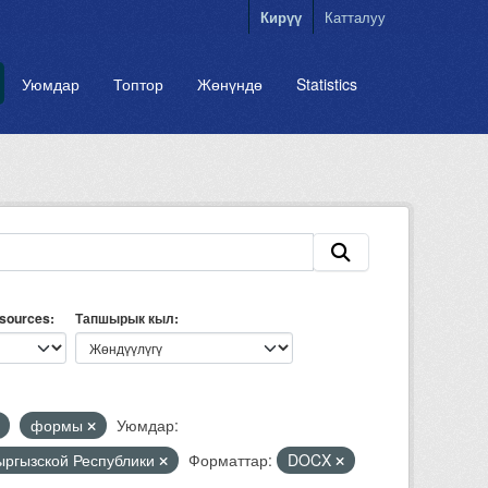
Кирүү
Катталуу
Уюмдар
Топтор
Жөнүндө
Statistics
esources
Тапшырык кыл
формы
Уюмдар:
Кыргызской Республики
Форматтар:
DOCX