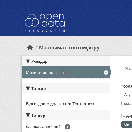
Skip to main content
Маалымат топтомдору
Уюмдар
Министерство...
-
1
Форма
Топтор
1 ма
Бул издөөгө дал келген Топтор жок
Тэгдер
Тэгде
Мини
бланки заявлений
-
1