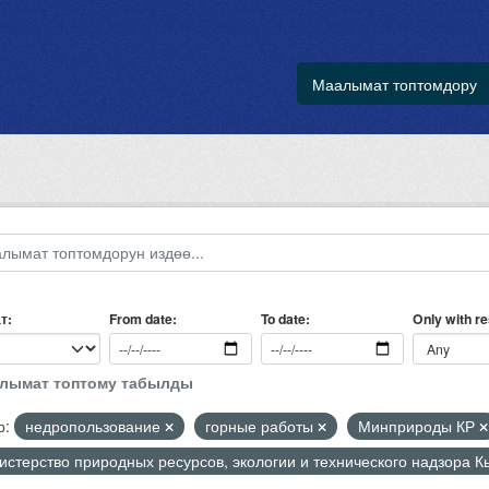
Маалымат топтомдору
т
Only with r
From date
To date
алымат топтому табылды
р:
недропользование
горные работы
Минприроды КР
стерство природных ресурсов, экологии и технического надзора 