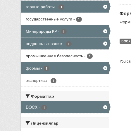
горные работы
-
1
Форм
государственные услуги
-
1
Формы
Минприроды КР
-
1
DOCX
недропользование
-
1
промышленная безопасность
-
1
You can
формы
-
1
экспертиза
-
1
Форматтар
DOCX
-
1
Лицензиялар