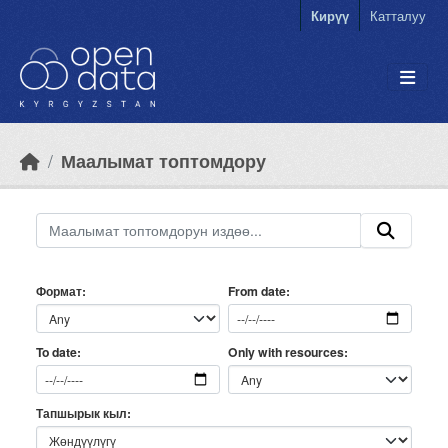
Skip to main content
Кирүү
Катталуу
Маалымат топтомдору
Формат
From date
Only with resources
To date
Тапшырык кыл