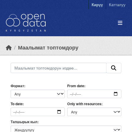
Skip to main content
Кирүү
Катталуу
Маалымат топтомдору
Формат
From date
Only with resources
To date
Тапшырык кыл