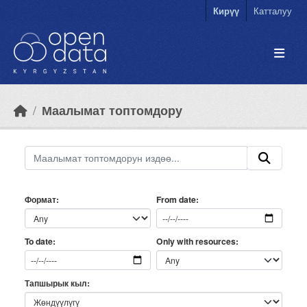
Skip to main content
Кирүү
Катталуу
Маалымат топтомдору
Формат
From date
Only with resources
To date
Тапшырык кыл