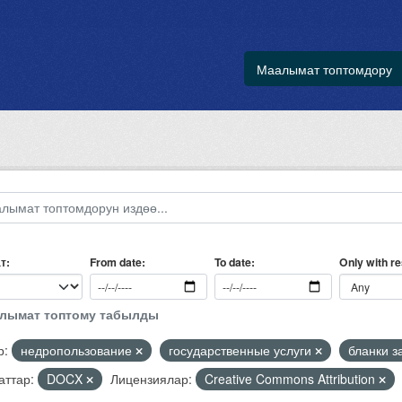
Маалымат топтомдору
т
Only with r
From date
To date
алымат топтому табылды
р:
недропользование
государственные услуги
бланки 
ттар:
DOCX
Лицензиялар:
Creative Commons Attribution