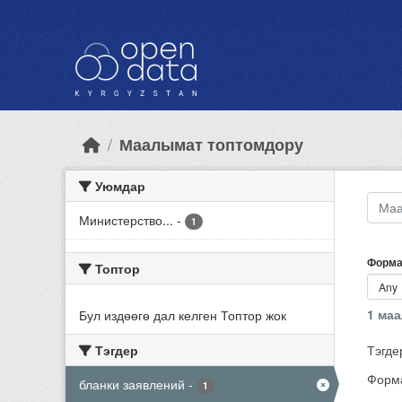
Skip to main content
Маалымат топтомдору
Уюмдар
Министерство...
-
1
Форма
Топтор
1 ма
Бул издөөгө дал келген Топтор жок
Тэгдер
Тэгде
Форма
бланки заявлений
-
1