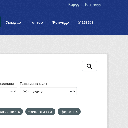
Кирүү
Катталуу
Уюмдар
Топтор
Жөнүндө
Statistics
esources
Тапшырык кыл
заявлений
экспертиза
формы