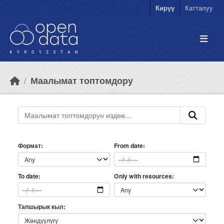
Skip to main content
Кирүү
Катталуу
Маалымат топтомдору
Формат
From date
Only with resources
To date
Тапшырык кыл