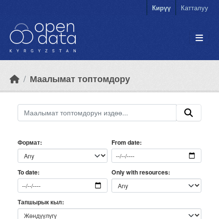
Skip to main content
Кирүү
Катталуу
Маалымат топтомдору
Формат
From date
Only with resources
To date
Тапшырык кыл