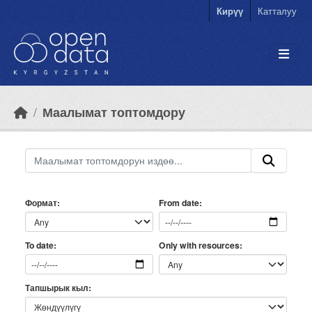
Skip to main content
Кирүү
Катталуу
Маалымат топтомдору
Формат
From date
Only with resources
To date
Тапшырык кыл