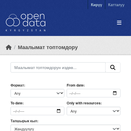
Skip to main content
Кирүү
Катталуу
Маалымат топтомдору
Формат
From date
Only with resources
To date
Тапшырык кыл