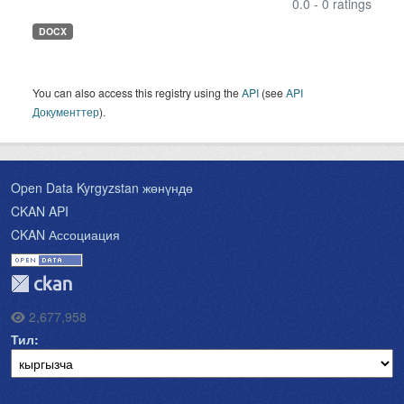
0.0 - 0 ratings
DOCX
You can also access this registry using the
API
(see
API
Документтер
).
Open Data Kyrgyzstan жөнүндө
CKAN API
CKAN Ассоциация
2,677,958
Тил