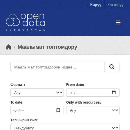
Skip to main content
Кирүү
Катталуу
Маалымат топтомдору
Формат
From date
Only with resources
To date
Тапшырык кыл