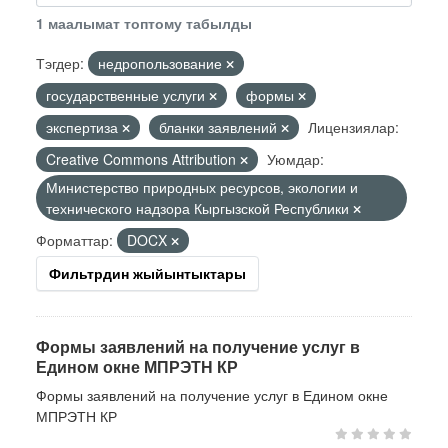
1 маалымат топтому табылды
Тэгдер:
недропользование
государственные услуги
формы
экспертиза
бланки заявлений
Лицензиялар:
Creative Commons Attribution
Уюмдар:
Министерство природных ресурсов, экологии и
технического надзора Кыргызской Республики
Форматтар:
DOCX
Фильтрдин жыйынтыктары
Формы заявлений на получение услуг в
Едином окне МПРЭТН КР
Формы заявлений на получение услуг в Едином окне
МПРЭТН КР