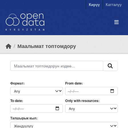
Skip to main content
Кирүү
Катталуу
Маалымат топтомдору
Формат
From date
Only with resources
To date
Тапшырык кыл