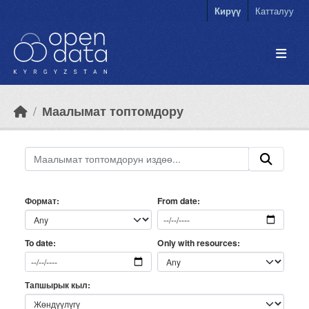
Skip to main content
Кирүү
Катталуу
Маалымат топтомдору
Формат
From date
Only with resources
To date
Тапшырык кыл