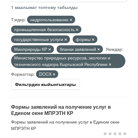
1 маалымат топтому табылды
Тэгдер:
недропользование
промышленная безопасность
государственные услуги
формы
Минприроды КР
бланки заявлений
Уюмдар:
Министерство природных ресурсов, экологии и
технического надзора Кыргызской Республики
Форматтар:
DOCX
Фильтрдин жыйынтыктары
Формы заявлений на получение услуг в
Едином окне МПРЭТН КР
Формы заявлений на получение услуг в Едином окне
МПРЭТН КР