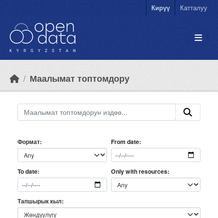
Skip to main content
Кирүү
Катталуу
Маалымат топтомдору
Формат
From date
Only with resources
To date
Тапшырык кыл