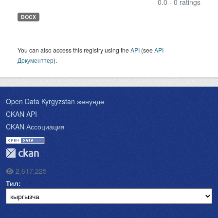
0.0 - 0 ratings
DOCX
You can also access this registry using the
API
(see
API
Документтер
).
Open Data Kyrgyzstan жөнүндө
CKAN API
CKAN Ассоциация
2,617,225
Тил