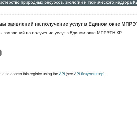
стерство природных ресурсов, экологии и технического надзора 
ы заявлений на получение услуг в Едином окне МПРЭ
 заявлений на получение услуг в Едином окне МПРЭТН КР
 also access this registry using the
API
(see
API Документтер
).