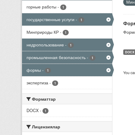
Мини
горные работы
-
1
государственные услуги
-
1
Форм
Минприроды КР
-
Формы
1
недропользование
-
1
DOCX
промышленная безопасность
-
1
формы
-
1
You can
экспертиза
-
1
Форматтар
DOCX
-
1
Лицензиялар