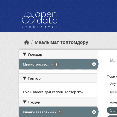
Skip to main content
Маалымат топтомдору
Уюмдар
Министерство...
-
1
Форма
Топтор
1 ма
Бул издөөгө дал келген Топтор жок
Тэгдер
Тэгде
бла
бланки заявлений
-
1