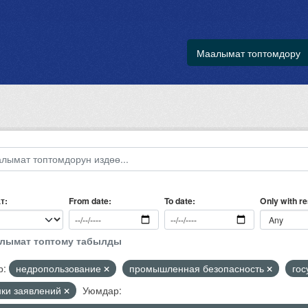
Маалымат топтомдору
т
Only with r
From date
To date
алымат топтому табылды
р:
недропользование
промышленная безопасность
гос
нки заявлений
Уюмдар: