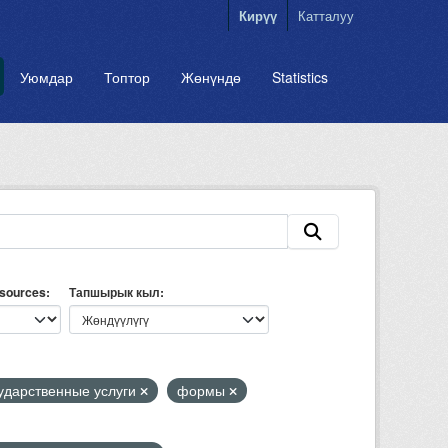
Кирүү
Катталуу
Уюмдар
Топтор
Жөнүндө
Statistics
esources
Тапшырык кыл
ударственные услуги
формы