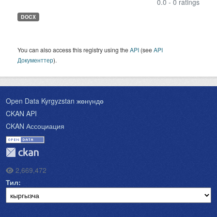
0.0 - 0 ratings
DOCX
You can also access this registry using the
API
(see
API
Документтер
).
Open Data Kyrgyzstan жөнүндө
CKAN API
CKAN Ассоциация
2,669,472
Тил