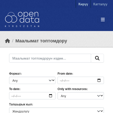
Skip to main content
Кирүү
Катталуу
Маалымат топтомдору
Формат
From date
Only with resources
To date
Тапшырык кыл