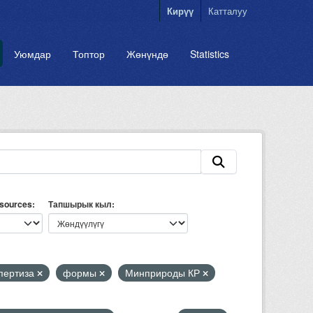
Кирүү
Катталуу
Уюмдар
Топтор
Жөнүндө
Statistics
esources
Тапшырык кыл
пертиза
формы
Минприроды КР