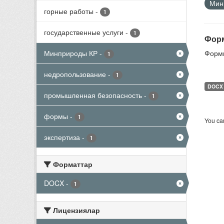
Мини
горные работы
-
1
государственные услуги
-
1
Форм
Минприроды КР
-
Формы
1
недропользование
-
1
DOCX
промышленная безопасность
-
1
формы
-
1
You can
экспертиза
-
1
Форматтар
DOCX
-
1
Лицензиялар