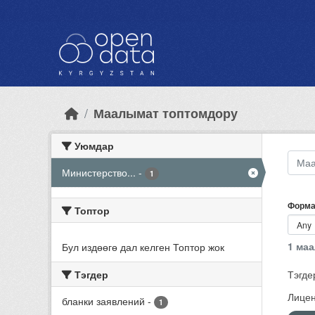
Skip to main content
Маалымат топтомдору
Уюмдар
Министерство...
-
1
Форма
Топтор
1 ма
Бул издөөгө дал келген Топтор жок
Тэгдер
Тэгде
Лицен
бланки заявлений
-
1