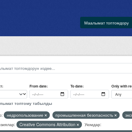
Маалымат топтомдору
т
Only with r
From date
To date
алымат топтому табылды
р:
недропользование
промышленная безопасность
экс
зиялар:
Creative Commons Attribution
Уюмдар: