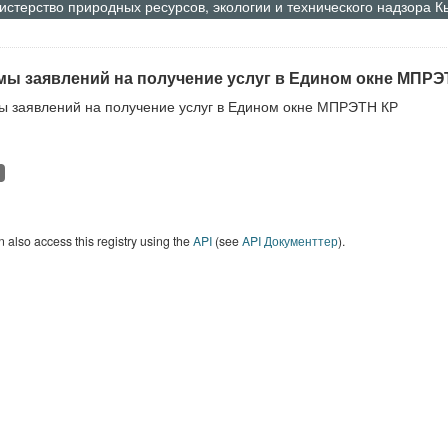
стерство природных ресурсов, экологии и технического надзора 
ы заявлений на получение услуг в Едином окне МПРЭ
 заявлений на получение услуг в Едином окне МПРЭТН КР
 also access this registry using the
API
(see
API Документтер
).