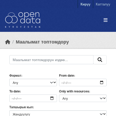
Skip to main content
Кирүү
Катталуу
Маалымат топтомдору
Формат
From date
Only with resources
To date
Тапшырык кыл