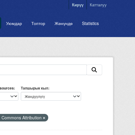
Кирүү
Катталуу
Уюмдар
Топтор
Жөнүндө
Statistics
esources
Тапшырык кыл
e Commons Attribution