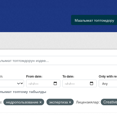
Маалымат топтомдору
т
Only with r
From date
To date
алымат топтому табылды
р:
недропользование
экспертиза
Лицензиялар:
Creativ