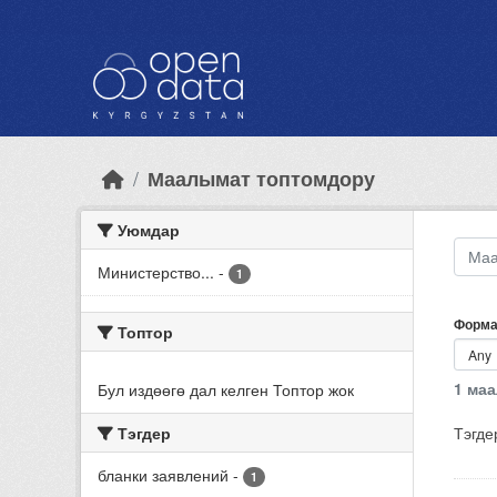
Skip to main content
Маалымат топтомдору
Уюмдар
Министерство...
-
1
Форма
Топтор
1 ма
Бул издөөгө дал келген Топтор жок
Тэгдер
Тэгде
бланки заявлений
-
1