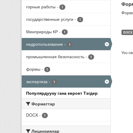
Форм
горные работы
-
1
Формы
государственные услуги
-
1
Минприроды КР
-
1
DOCX
недропользование
-
1
You can
промышленная безопасность
-
1
формы
-
1
экспертиза
-
1
Популярдууну гана көрсөт Тэгдер
Форматтар
DOCX
-
1
Лицензиялар