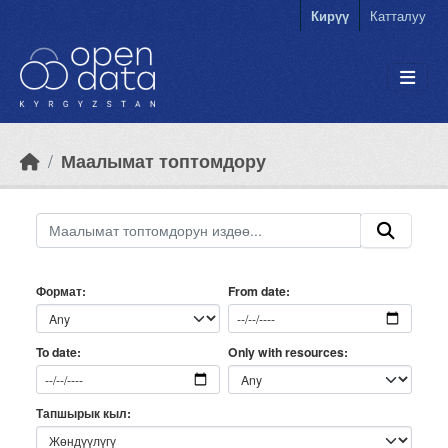
Skip to main content
Кирүү
Катталуу
Маалымат топтомдору
Формат
From date
Only with resources
To date
Тапшырык кыл